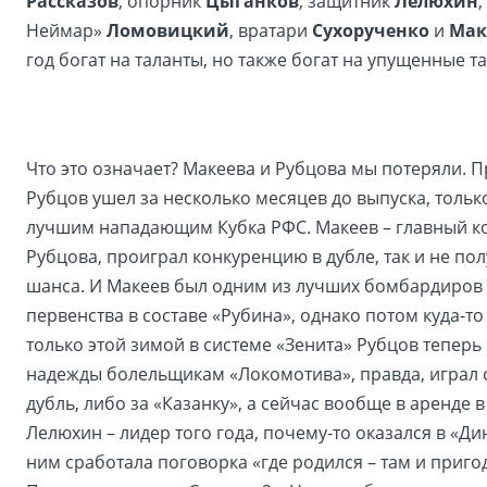
Рассказов
, опорник
Цыганков
, защитник
Лелюхин
,
Неймар»
Ломовицкий
, вратари
Сухорученко
и
Мак
год богат на таланты, но также богат на упущенные т
Что это означает? Макеева и Рубцова мы потеряли. П
Рубцов ушел за несколько месяцев до выпуска, тольк
лучшим нападающим Кубка РФС. Макеев – главный к
Рубцова, проиграл конкуренцию в дубле, так и не по
шанса. И Макеев был одним из лучших бомбардиров
первенства в составе «Рубина», однако потом куда-то
только этой зимой в системе «Зенита» Рубцов теперь
надежды болельщикам «Локомотива», правда, играл 
дубль, либо за «Казанку», а сейчас вообще в аренде в
Лелюхин – лидер того года, почему-то оказался в «Ди
ним сработала поговорка «где родился – там и пригод