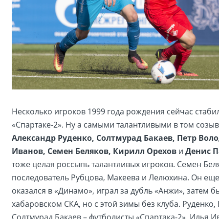
Несколько игроков 1999 года рождения сейчас стаби
«Спартаке-2». Ну а самыми талантливыми в том созы
Александр Руденко, Солтмурад Бакаев, Петр Вол
Иванов, Семен Беляков, Кирилл Орехов
и
Денис П
тоже целая россыпь талантливых игроков. Семен Бел
последователь Рубцова, Макеева и Лелюхина. Он еще
оказался в «Динамо», играл за дубль «Анжи», затем б
хабаровском СКА, но с этой зимы без клуба. Руденко,
Солтмурад Бакаев – футболисты «Спартака-2». Илья И