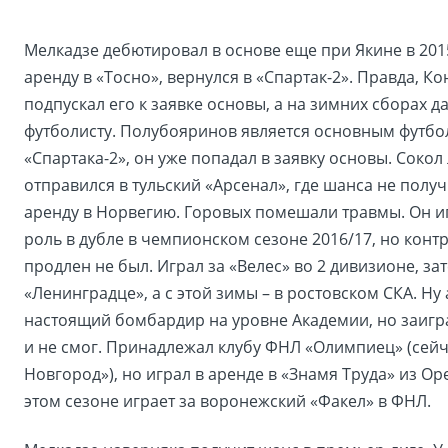
Мелкадзе дебютировал в основе еще при Якине в 2015
аренду в «Тосно», вернулся в «Спартак-2». Правда, К
подпускал его к заявке основы, а на зимних сборах д
футболисту. Полубояринов является основным футбо
«Спартака-2», он уже попадал в заявку основы. Сокол
отправился в тульский «Арсенал», где шанса не получ
аренду в Норвегию. Горовых помешали травмы. Он и
роль в дубле в чемпионском сезоне 2016/17, но контр
продлен не был. Играл за «Велес» во 2 дивизионе, за
«Ленинградце», а с этой зимы – в ростовском СКА. Ну
настоящий бомбардир на уровне Академии, но заигра
и не смог. Принадлежал клубу ФНЛ «Олимпиец» (сей
Новгород»), но играл в аренде в «Знамя Труда» из Ор
этом сезоне играет за воронежский «Факел» в ФНЛ.