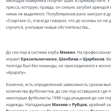
Мелкадзе наверняка получит шанс в премьер-лиге. У
пресса, которую, правда, он сильно загубил арендой в
никак не выделялся. Полубояринов рано заиграл в ду
«Спартаке-2», я всегда говорил, что до основы он не д
случится, учитывая новые обстоятельства…
До сих пор в системе клуба
Мамин
. На профессиона
играют
Красильниченко
,
Шанбиев
и
Щербаков
. В
полгода был без команды, но присоединился к моск
«Арарату».
Конечно, есть определенная зависимость сроков вып
количества футболистов, до сих пор оставшихся где-то
некоторые футболисты 1998 года рождения до сих по
надежды. Нападающие
Макеев
и
Рубцов
, крайний з