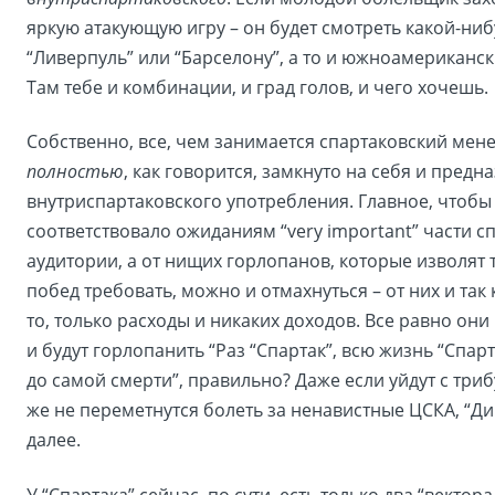
яркую атакующую игру – он будет смотреть какой-ниб
“Ливерпуль” или “Барселону”, а то и южноамериканс
Там тебе и комбинации, и град голов, и чего хочешь.
Собственно, все, чем занимается спартаковский мен
полностью
, как говорится, замкнуто на себя и предн
внутриспартаковского употребления. Главное, чтобы
соответствовало ожиданиям “very important” части с
аудитории, а от нищих горлопанов, которые изволят 
побед требовать, можно и отмахнуться – от них и так 
то, только расходы и никаких доходов. Все равно они 
и будут горлопанить “Раз “Спартак”, всю жизнь “Спарт
до самой смерти”, правильно? Даже если уйдут с триб
же не переметнутся болеть за ненавистные ЦСКА, “Ди
далее.
У “Спартака” сейчас, по сути, есть только два “вектора