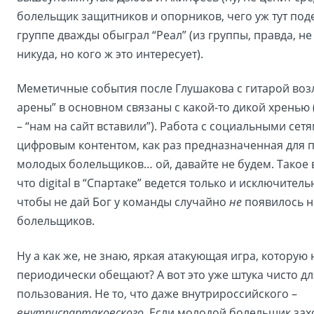
болельщик защитников и опорников, чего уж тут поде
группе дважды обыграл “Реал” (из группы, правда, 
никуда, но кого ж это интересует).
Меметичные события после Глушакова с гитарой воз
арены” в основном связаны с какой-то дикой хренью 
– “нам на сайт вставили”). Работа с социальными сет
цифровым контентом, как раз предназначенная для 
молодых болельщиков… ой, давайте не будем. Такое 
что digital в “Спартаке” ведется только и исключитель
чтобы не дай Бог у команды случайно
не
появилось 
болельщиков.
Ну а как же, не знаю, яркая атакующая игра, которую
периодически обещают? А вот это уже штука чисто д
пользования. Не то, что даже внутрироссийского –
внутриспартаковского
. Если молодой болельщик зах