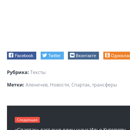
Facebook
Twitter
Вконтакте
Однокла
Рубрика:
Тексты
Метки:
Аленичев, Новости, Спартак, трансферы
Следующая
«Спартак» даст еще один шанс Илье Кутепову