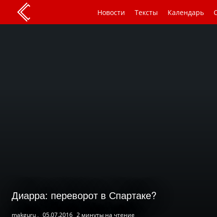
Новости
Тексты
Календарь
Диарра: переворот в Спартаке?
makguru ,
05.07.2016
2 минуты на чтение