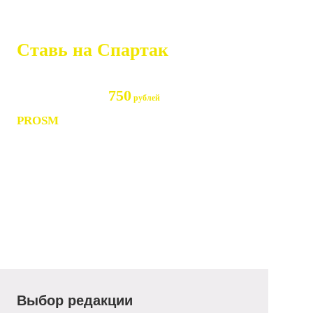
Ставь на Спартак
в БК Тенниси
750
Бонус при регистрации
рублей
по промокоду
PROSM
Выбор редакции