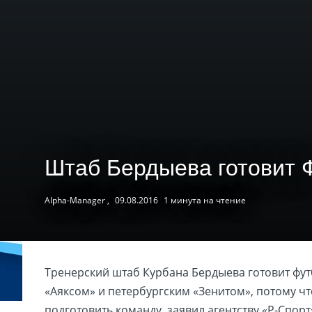
Штаб Бердыева готовит Ф
Alpha-Manager ,
09.08.2016
1 минута на чтение
Тренерский штаб Курбана Бердыева готовит фут
«Аяксом» и петербургским «Зенитом», потому что
подготовить команду, заявил агентству «Р-Спор