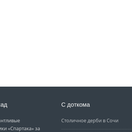
сад
С доткома
антливые
Столичное дерби в Сочи
ки «Спартака» за