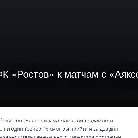
К «Ростов» к матчам с «Аяк
болистов «Ростова» к матчам с амстердамским
 ни один тренер не смог бы прийти и за два дня
т» заместитель генерального директора ростовчан