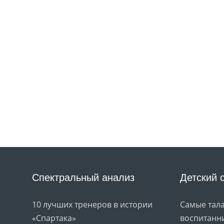
Спектральный анализ
Детский 
10 лучших тренеров в истории
Самые тал
«Спартака»
воспитанни