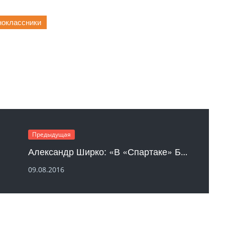
оклассники
Предыдущая
Александр Ширко: «В «Спартаке» Бердыев от своей философии не отступит»
09.08.2016