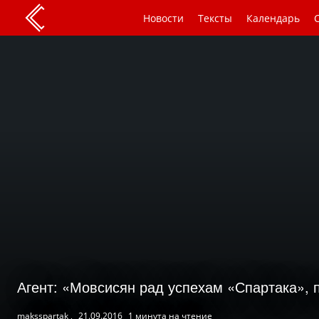
Новости
Тексты
Календарь
Агент: «Мовсисян рад успехам «Спартака», 
maksspartak ,
21.09.2016
1 минута на чтение