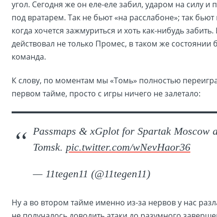
угол. Сегодня же он еле-еле забил, ударом на силу и 
под вратарем. Так не бьют «на расслабоне»; так бьют
когда хочется зажмуриться и хоть как-нибудь забить. 
действовал не только Промес, в таком же состоянии 
команда.
К слову, по моментам мы «Томь» полностью переигра
первом тайме, просто с игры ничего не залетало:
Passmaps & xGplot for Spartak Moscow a
Tomsk.
pic.twitter.com/wNevHaor36
— 11tegen11 (@11tegen11)
Ну а во втором тайме именно из-за нервов у нас разл
не получалось доводить атаки до разумного заверше